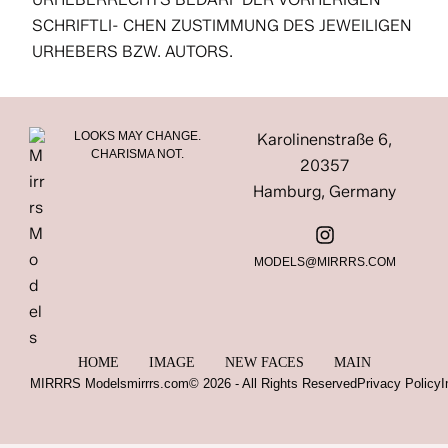
SCHRIFTLI- CHEN ZUSTIMMUNG DES JEWEILIGEN
URHEBERS BZW. AUTORS.
LOOKS MAY CHANGE.
Karolinenstraße 6,
CHARISMA NOT.
20357
Hamburg, Germany
MODELS@MIRRRS.COM
HOME
IMAGE
NEW FACES
MAIN
MIRRRS Models
mirrrs.com
© 2026 - All Rights Reserved
Privacy Policy
I